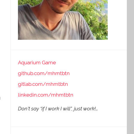
Aquarium Game
github.com/mhmtbtn
gitlab.com/mhmtbtn
linkedin.com/mhmtbtn
ı
Don’t say “if I work I will”, just work!…