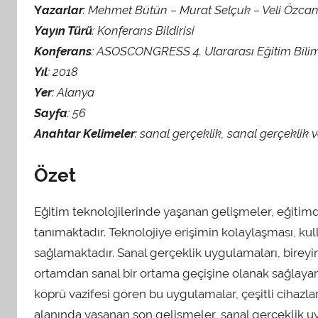
Y
azarlar
: Mehmet Bütün – Murat Selçuk – Veli Özca
Yayın Türü
: Konferans Bildirisi
Konferans
: ASOSCONGRESS 4. Ulararası Eğitim Bi
Yıl
: 2018
Yer
: Alanya
Sayfa
: 56
Anahtar Kelimeler
: sanal gerçeklik, sanal gerçeklik 
Özet
Eğitim teknolojilerinde yaşanan gelişmeler, eğitimd
tanımaktadır. Teknolojiye erişimin kolaylaşması, k
sağlamaktadır. Sanal gerçeklik uygulamaları, bireyin ç
ortamdan sanal bir ortama geçişine olanak sağlayan 
köprü vazifesi gören bu uygulamalar, çeşitli cihazlar
alanında yaşanan son gelişmeler, sanal gerçeklik u