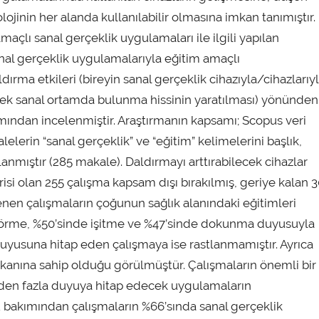
olojinin her alanda kullanılabilir olmasına imkan tanımıştır.
amaçlı sanal gerçeklik uygulamaları ile ilgili yapılan
anal gerçeklik uygulamalarıyla eğitim amaçlı
dırma etkileri (bireyin sanal gerçeklik cihazıyla/cihazlarıy
esilerek sanal ortamda bulunma hissinin yaratılması) yönünden
akımından incelenmiştir. Araştırmanın kapsamı; Scopus veri
lerin “sanal gerçeklik” ve “eğitim” kelimelerini başlık,
anmıştır (285 makale). Daldırmayı arttırabilecek cihazlar
si olan 255 çalışma kapsam dışı bırakılmış, geriye kalan 
nen çalışmaların çoğunun sağlık alanındaki eğitimleri
a görme, %50’sinde işitme ve %47’sinde dokunma duyusuyla
duyusuna hitap eden çalışmaya ise rastlanmamıştır. Ayrıca
mkanına sahip olduğu görülmüştür. Çalışmaların önemli bir
den fazla duyuya hitap edecek uygulamaların
ürü bakımından çalışmaların %66’sında sanal gerçeklik