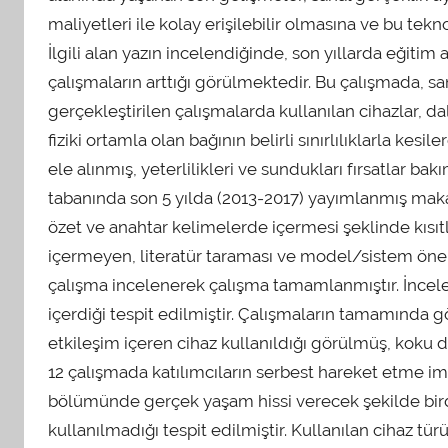
maliyetleri ile kolay erişilebilir olmasına ve bu tekn
İlgili alan yazın incelendiğinde, son yıllarda eğitim 
çalışmaların arttığı görülmektedir. Bu çalışmada, s
gerçekleştirilen çalışmalarda kullanılan cihazlar, dal
fiziki ortamla olan bağının belirli sınırlılıklarla k
ele alınmış, yeterlilikleri ve sundukları fırsatlar b
tabanında son 5 yılda (2013-2017) yayımlanmış makale
özet ve anahtar kelimelerde içermesi şeklinde kısıtl
içermeyen, literatür taraması ve model/sistem öneri
çalışma incelenerek çalışma tamamlanmıştır. İncele
içerdiği tespit edilmiştir. Çalışmaların tamamınd
etkileşim içeren cihaz kullanıldığı görülmüş, koku 
12 çalışmada katılımcıların serbest hareket etme i
bölümünde gerçek yaşam hissi verecek şekilde bir
kullanılmadığı tespit edilmiştir. Kullanılan cihaz t