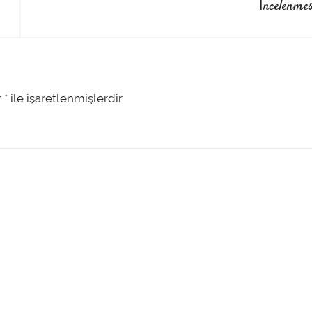
İncelenme
r
*
ile işaretlenmişlerdir