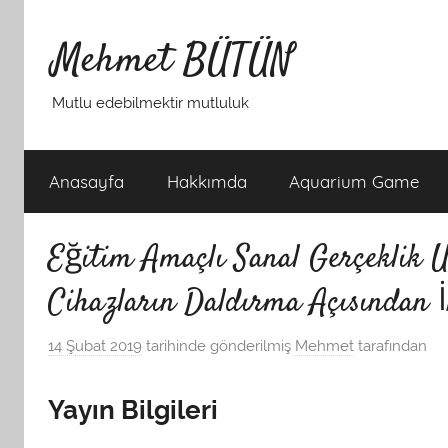
İçeriğe
atla
Mehmet BÜTÜN
Mutlu edebilmektir mutluluk
Anasayfa
Hakkımda
Aquarium Game
Eğitim Amaçlı Sanal Gerçeklik U
Cihazların Daldırma Açısından İ
14 Şubat 2019
tarihinde gönderilmiş
Mehmet
tarafından
Yayın Bilgileri